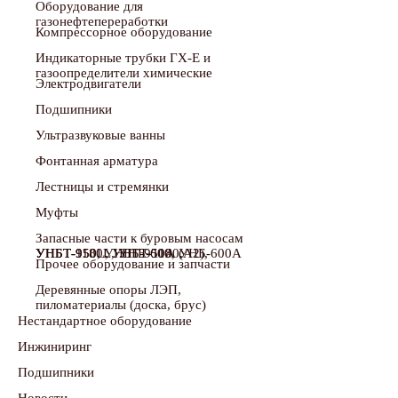
Оборудование для
газонефтепереработки
Компрессорное оборудование
Индикаторные трубки ГХ-Е и
газоопределители химические
Электродвигатели
Подшипники
Ультразвуковые ванны
Фонтанная арматура
Лестницы и стремянки
Муфты
Запасные части к буровым насосам
УНБТ-950, УНБТ-950А (А2), УНБТ-950L, УНБТ-1180, УНБТ-1180L, УНБ-600, УНБ-600А
Прочее оборудование и запчасти
Деревянные опоры ЛЭП,
пиломатериалы (доска, брус)
Нестандартное оборудование
Инжиниринг
Подшипники