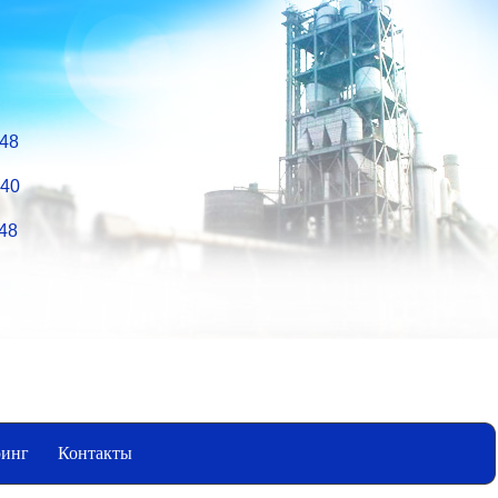
-48
-40
-48
инг
Контакты