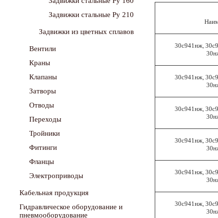
Задвижки стальные Ру 160
Задвижки стальные Ру 210
Наим
Задвижки из цветных сплавов
30с941нж, 30с
Вентили
30н
Краны
Клапаны
30с941нж, 30с
30н
Затворы
Отводы
30с941нж, 30с
30н
Переходы
Тройники
30с941нж, 30с
Фитинги
30н
Фланцы
30с941нж, 30с
Электроприводы
30н
Кабельная продукция
30с941нж, 30с
Гидравлическое оборудование и
30н
пневмооборудование