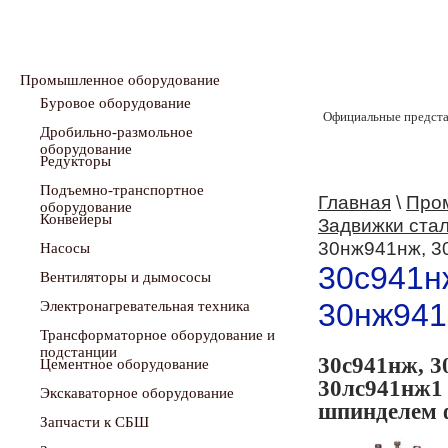
Промышленное оборудование
Буровое оборудование
Официальные предста
Дробильно-размольное
оборудование
Редукторы
Подъемно-транспортное
Главная
\
Про
оборудование
Конвейеры
Задвижки ста
30нж941нж, 3
Насосы
30с941н
Вентиляторы и дымососы
30нж941
Электронагревательная техника
Трансформаторное оборудование и
подстанции
30с941нж, 3
Цементное оборудование
30лс941нж1
Экскаваторное оборудование
шпинделем 
Запчасти к СБШ