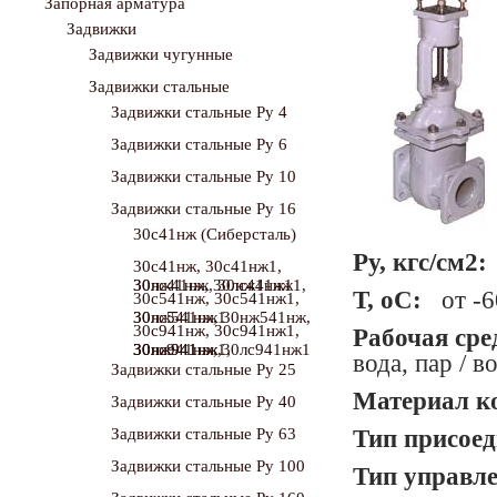
Запорная арматура
Задвижки
Задвижки чугунные
Задвижки стальные
Задвижки стальные Ру 4
Задвижки стальные Ру 6
Задвижки стальные Ру 10
Задвижки стальные Ру 16
30с41нж (Сиберсталь)
Ру, кгс/см2:
30с41нж, 30с41нж1,
30нж41нж, 30нж41нж1, 30лс41нж, 30лс41нж1
Т, оС:
от -60
30с541нж, 30с541нж1,
30лс541нж, 30нж541нж, 30нж541нж1
30с941нж, 30с941нж1,
Рабочая сре
30нж941нж, 30нж941нж1, 30лс941нж, 30лс941нж1
вода, пар / 
Задвижки стальные Ру 25
Материал к
Задвижки стальные Ру 40
Тип присоед
Задвижки стальные Ру 63
Задвижки стальные Ру 100
Тип управле