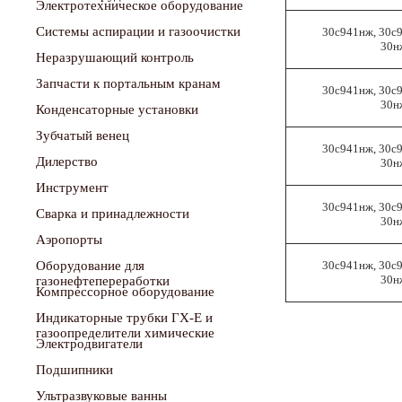
Электротехническое оборудование
Системы аспирации и газоочистки
30с941нж, 30с
30н
Неразрушающий контроль
Запчасти к портальным кранам
30с941нж, 30с
30н
Конденсаторные установки
Зубчатый венец
30с941нж, 30с
Дилерство
30н
Инструмент
30с941нж, 30с
Сварка и принадлежности
30н
Аэропорты
Оборудование для
30с941нж, 30с
30н
газонефтепереработки
Компрессорное оборудование
Индикаторные трубки ГХ-Е и
газоопределители химические
Электродвигатели
Подшипники
Ультразвуковые ванны