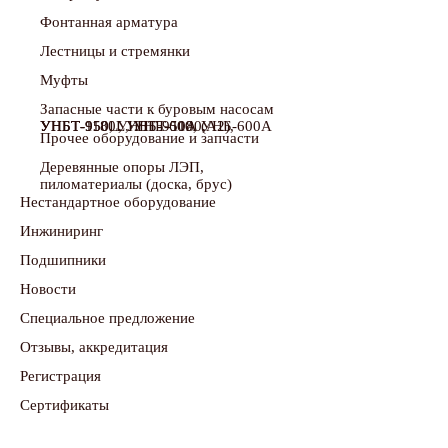
Фонтанная арматура
Лестницы и стремянки
Муфты
Запасные части к буровым насосам
УНБТ-950, УНБТ-950А (А2), УНБТ-950L, УНБТ-1180, УНБТ-1180L, УНБ-600, УНБ-600А
Прочее оборудование и запчасти
Деревянные опоры ЛЭП,
пиломатериалы (доска, брус)
Нестандартное оборудование
Инжиниринг
Подшипники
Новости
Специальное предложение
Отзывы, аккредитация
Регистрация
Сертификаты